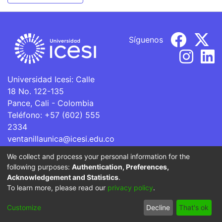
Síguenos
Universidad Icesi: Calle
18 No. 122-135
Pance, Cali - Colombia
Teléfono: +57 (602) 555
2334
ventanillaunica@icesi.edu.co
We collect and process your personal information for the
La Universidad Icesi es una Institución de Educación
following purposes:
Authentication, Preferences,
Superior que se encuentra sujeta a inspección y vigilancia
Acknowledgement and Statistics
.
por parte del Ministerio de Educación Nacional.
To learn more, please read our
privacy policy
.
Cookie
Privacy
End User
Send
Customize
Decline
That's ok
settings
policy
Agreement
Feedback