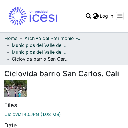
(curren
Log In
Communities & Collec
All of DSpace
Home
Archivo del Patrimonio Fotográfico y Fílmico del Valle del Cauca
Municipios del Valle del Cauca
Statistics
Municipios del Valle del Cauca
Ciclovida barrio San Carlos. Cali
Ciclovida barrio San Carlos. Cali
Files
Ciclovia140.JPG
(1.08 MB)
Date