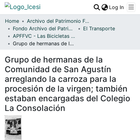
(curren
Log In
Communities & Collections
Home
Archivo del Patrimonio Fotográfico y Fílmico del Valle del Cauca
Fondo Archivo del Patrimonio Fotográfico y Fílmico del Valle del Cauca
All of DSpace
El Transporte
APFFVC - Las Bicicletas y Ca - Patrimonial
Statistics
Grupo de hermanas de la Comunidad de San Agustín arreglando la carroza para la procesión de la virgen; también estaban encargadas del Colegio La Consolación
Grupo de hermanas de la
Comunidad de San Agustín
arreglando la carroza para la
procesión de la virgen; también
estaban encargadas del Colegio
La Consolación