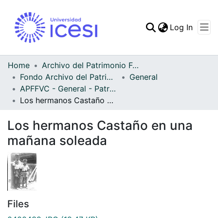
(curren
Log In
Communities & Collec
All of DSpace
Home
Archivo del Patrimonio Fotográfico y Fílmico del Valle del Cauca
Fondo Archivo del Patrimonio Fotográfico y Fílmico del Valle del Cauca
General
Statistics
APFFVC - General - Patrimonial
Los hermanos Castaño en una mañana soleada
Los hermanos Castaño en una
mañana soleada
Files