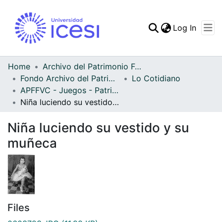
(curren
Log In
Communities & Collec
All of DSpace
Home
Archivo del Patrimonio Fotográfico y Fílmico del Valle del Cauca
Fondo Archivo del Patrimonio Fotográfico y Fílmico del Valle del Cauca
Lo Cotidiano
Statistics
APFFVC - Juegos - Patrimonial
Niña luciendo su vestido y su muñeca
Niña luciendo su vestido y su
muñeca
Files