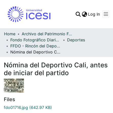
(curren
Log In
Communities & Collec
All of DSpace
Home
Archivo del Patrimonio Fotográfico y Fílmico del Valle del Cauca
Fondo Fotográfico Diario Occidente
Deportes
Statistics
FFDO - Rincón del Deportivo Cali - Patrimonial
Nómina del Deportivo Cali, antes de iniciar del partido
Nómina del Deportivo Cali, antes
de iniciar del partido
Files
fdo01716.jpg
(642.97 KB)