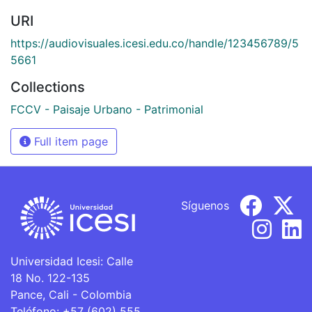
URI
https://audiovisuales.icesi.edu.co/handle/123456789/5
5661
Collections
FCCV - Paisaje Urbano - Patrimonial
Full item page
Síguenos
Universidad Icesi: Calle
18 No. 122-135
Pance, Cali - Colombia
Teléfono: +57 (602) 555