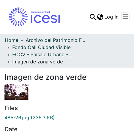
(curren
Log In
Communities & Collec
All of DSpace
Home
Archivo del Patrimonio Fotográfico y Fílmico del Valle del Cauca
Fondo Cali Ciudad Visible
Statistics
FCCV - Paisaje Urbano - Patrimonial
Imagen de zona verde
Imagen de zona verde
Files
485-26.jpg
(236.3 KB)
Date