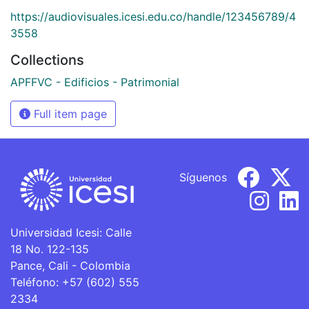
https://audiovisuales.icesi.edu.co/handle/123456789/4
3558
Collections
APFFVC - Edificios - Patrimonial
Full item page
Síguenos
Universidad Icesi: Calle
18 No. 122-135
Pance, Cali - Colombia
Teléfono: +57 (602) 555
2334