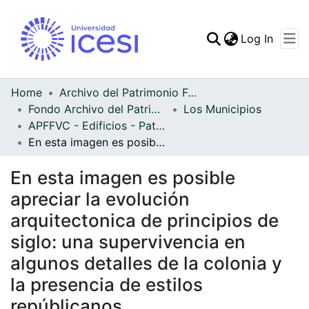
(curren
Log In
Communities & Collec
All of DSpace
Home
Archivo del Patrimonio Fotográfico y Fílmico del Valle del Cauca
Fondo Archivo del Patrimonio Fotográfico y Fílmico del Valle del Cauca
Los Municipios
Statistics
APFFVC - Edificios - Patrimonial
En esta imagen es posible apreciar la evolución arquitectonica de principios de siglo: una supervivencia en algunos detalles de la colonia y la presencia de estilos repúblicanos
En esta imagen es posible
apreciar la evolución
arquitectonica de principios de
siglo: una supervivencia en
algunos detalles de la colonia y
la presencia de estilos
repúblicanos