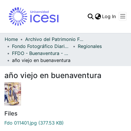
(curren
Log In
Communities & Collec
All of DSpace
Home
Archivo del Patrimonio Fotográfico y Fílmico del Valle del Cauca
Fondo Fotográfico Diario Occidente
Regionales
Statistics
FFDO - Buenaventura - Patrimonial
año viejo en buenaventura
año viejo en buenaventura
Files
Fdo 011401.jpg
(377.53 KB)