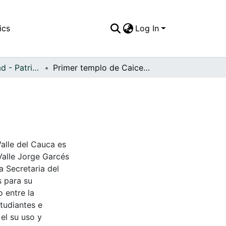
ics
Log In
APFFVC - Ciudad - Patrimonial
Primer templo de Caicedonia construido en 1913
3
Valle del Cauca es
Valle Jorge Garcés
a Secretaria del
s para su
 entre la
tudiantes e
 el su uso y