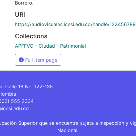
Borrero.
URI
https://audiovisuales.icesi.edu.co/handle/12345678
Collections
APFFVC - Ciudad - Patrimonial
Full item page
si: Calle 18 No. 122-135
olombia
(602) 555 2334
@icesi.edu.co
ucación Superior que se encuentra sujeta a inspección y vi
Nacional.