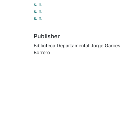
s. n.
s. n.
s. n.
Publisher
Biblioteca Departamental Jorge Garces
Borrero