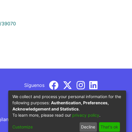
9/39070
Síguenos
We collect and process your personal information for the
following purposes:
Authentication, Preferences,
Acknowledgement and Statistics
.
To learn more, please read our
privacy policy
.
gilancia por parte del Ministerio de Educación
Customize
Decline
That's ok