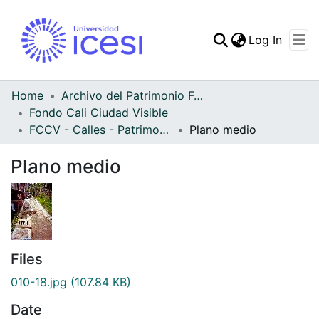
(curren
Log In
Communities & Collec
All of DSpace
Home
Archivo del Patrimonio Fotográfico y Fílmico del Valle del Cauca
Fondo Cali Ciudad Visible
Statistics
FCCV - Calles - Patrimonial
Plano medio
Plano medio
Files
010-18.jpg
(107.84 KB)
Date