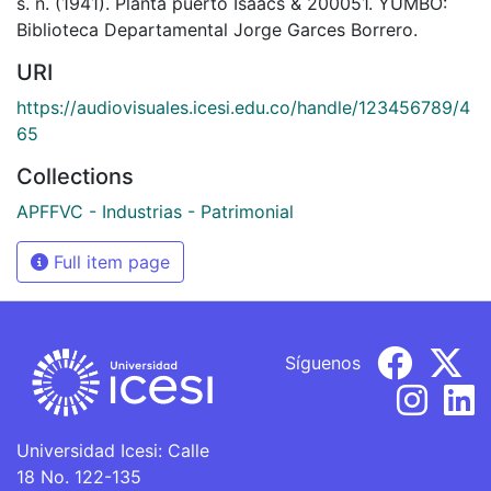
s. n. (1941). Planta puerto Isaacs & 200051. YUMBO:
Biblioteca Departamental Jorge Garces Borrero.
URI
https://audiovisuales.icesi.edu.co/handle/123456789/4
65
Collections
APFFVC - Industrias - Patrimonial
Full item page
Síguenos
Universidad Icesi: Calle
18 No. 122-135