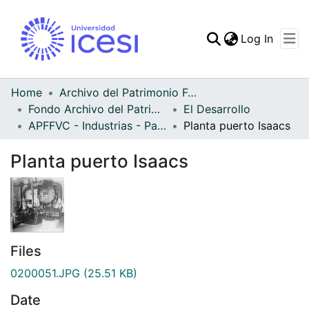
(curren
Log In
Communities & Collec
All of DSpace
Home
Archivo del Patrimonio Fotográfico y Fílmico del Valle del Cauca
Fondo Archivo del Patrimonio Fotográfico y Fílmico del Valle del Cauca
El Desarrollo
Statistics
APFFVC - Industrias - Patrimonial
Planta puerto Isaacs
Planta puerto Isaacs
Files
0200051.JPG
(25.51 KB)
Date