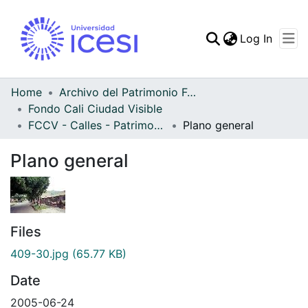
(curren
Log In
Communities & Collec
All of DSpace
Home
Archivo del Patrimonio Fotográfico y Fílmico del Valle del Cauca
Fondo Cali Ciudad Visible
Statistics
FCCV - Calles - Patrimonial
Plano general
Plano general
Files
409-30.jpg
(65.77 KB)
Date
2005-06-24