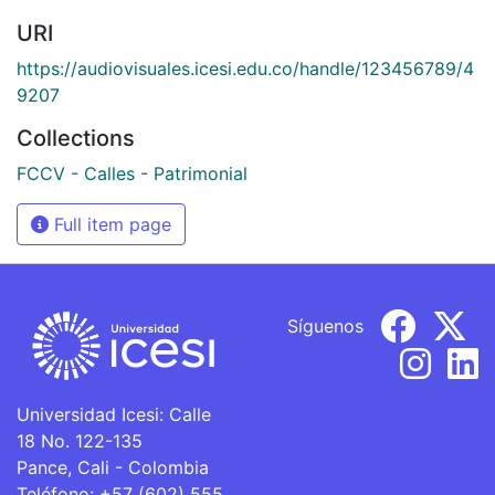
URI
https://audiovisuales.icesi.edu.co/handle/123456789/4
9207
Collections
FCCV - Calles - Patrimonial
Full item page
Síguenos
Universidad Icesi: Calle
18 No. 122-135
Pance, Cali - Colombia
Teléfono: +57 (602) 555