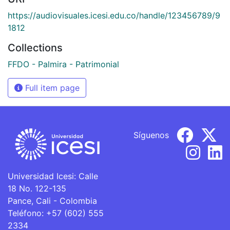
https://audiovisuales.icesi.edu.co/handle/123456789/9
1812
Collections
FFDO - Palmira - Patrimonial
Full item page
Síguenos
Universidad Icesi: Calle
18 No. 122-135
Pance, Cali - Colombia
Teléfono: +57 (602) 555
2334