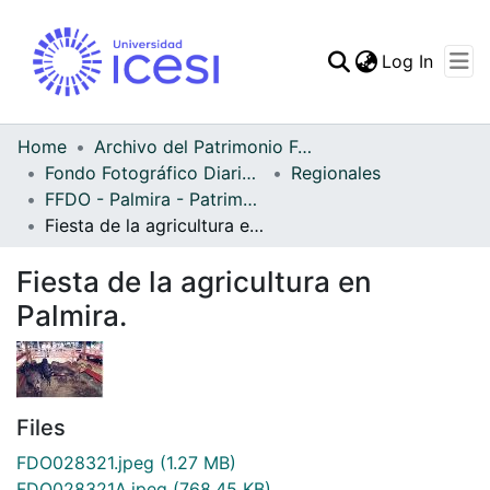
(curren
Log In
Communities & Collec
All of DSpace
Home
Archivo del Patrimonio Fotográfico y Fílmico del Valle del Cauca
Fondo Fotográfico Diario Occidente
Regionales
Statistics
FFDO - Palmira - Patrimonial
Fiesta de la agricultura en Palmira.
Fiesta de la agricultura en
Palmira.
Files
FDO028321.jpeg
(1.27 MB)
FDO028321A.jpeg
(768.45 KB)