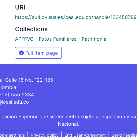
URI
https://audiovisuales.icesi.edu.co/handle/12345678
Collections
APFFVC - Fotos Familiares - Patrimonial
Full item page
si: Calle 18 No. 122-135
olombia
(602) 555 2334
@icesi.edu.co
ucación Superior que se encuentra sujeta a inspección y vi
Nacional.
okie settings
Privacy policy
End User Agreement
Send Feedb