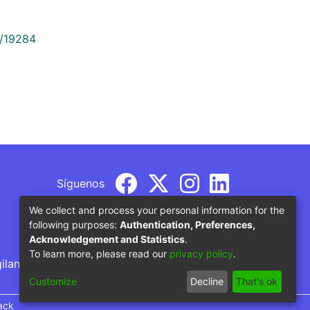
9/19284
Síguenos
We collect and process your personal information for the
following purposes:
Authentication, Preferences,
Acknowledgement and Statistics
.
To learn more, please read our
privacy policy
.
gilancia por parte del Ministerio de Educación
Customize
Decline
That's ok
ack