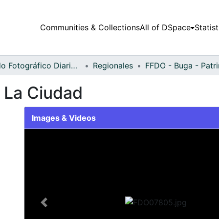
Communities & Collections
All of DSpace
Statist
Fondo Fotográfico Diario Occidente
Regionales
FFDO - Buga - Patr
 La Ciudad
Images & Videos
Slide 1 of 1
Previous