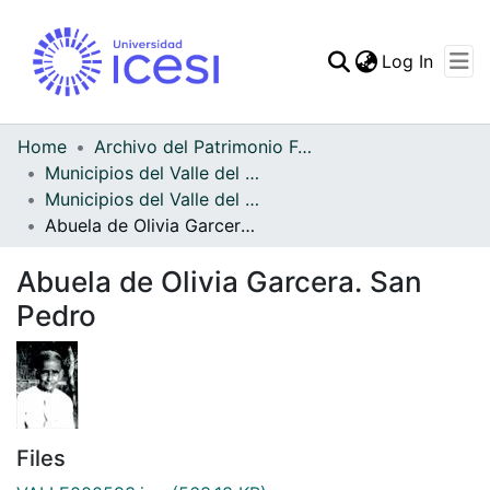
(curren
Log In
Communities & Collec
All of DSpace
Home
Archivo del Patrimonio Fotográfico y Fílmico del Valle del Cauca
Municipios del Valle del Cauca
Statistics
Municipios del Valle del Cauca
Abuela de Olivia Garcera. San Pedro
Abuela de Olivia Garcera. San
Pedro
Files