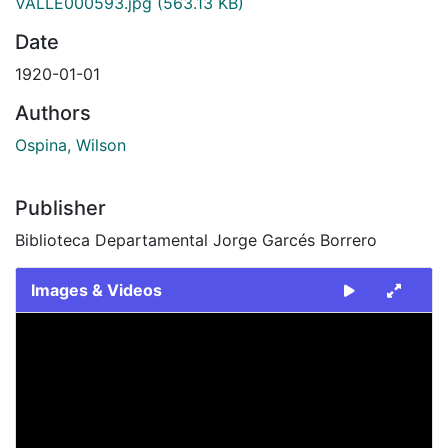
VALLE000593.jpg
(563.13 KB)
Date
1920-01-01
Authors
Ospina, Wilson
Publisher
Biblioteca Departamental Jorge Garcés Borrero
Images & Videos
Slide 1 of 1