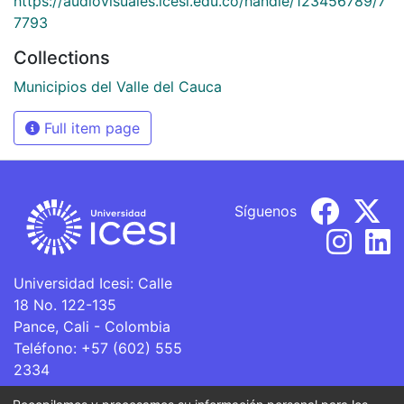
https://audiovisuales.icesi.edu.co/handle/123456789/7
7793
Collections
Municipios del Valle del Cauca
Full item page
Síguenos
Universidad Icesi: Calle
18 No. 122-135
Pance, Cali - Colombia
Teléfono: +57 (602) 555
2334
ventanillaunica@icesi.edu.co