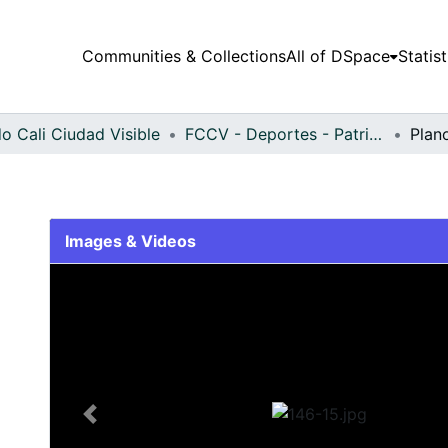
Communities & Collections
All of DSpace
Statist
o Cali Ciudad Visible
FCCV - Deportes - Patrimonial
Plan
Images & Videos
Slide 1 of 1
Previous