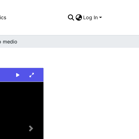
ics
Log In
o medio
Next