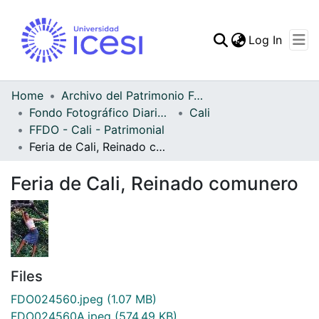
(curren
Log In
Communities & Collec
All of DSpace
Home
Archivo del Patrimonio Fotográfico y Fílmico del Valle del Cauca
Fondo Fotográfico Diario Occidente
Cali
Statistics
FFDO - Cali - Patrimonial
Feria de Cali, Reinado comunero
Feria de Cali, Reinado comunero
Files
FDO024560.jpeg
(1.07 MB)
FDO024560A.jpeg
(574.49 KB)