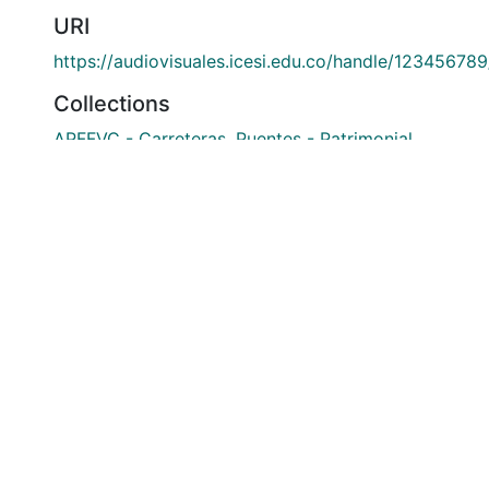
URI
https://audiovisuales.icesi.edu.co/handle/12345678
Collections
APFFVC - Carreteras, Puentes - Patrimonial
Full item page
si: Calle 18 No. 122-135
olombia
(602) 555 2334
@icesi.edu.co
ucación Superior que se encuentra sujeta a inspección y vi
Nacional.
okie settings
Privacy policy
End User Agreement
Send Feedb