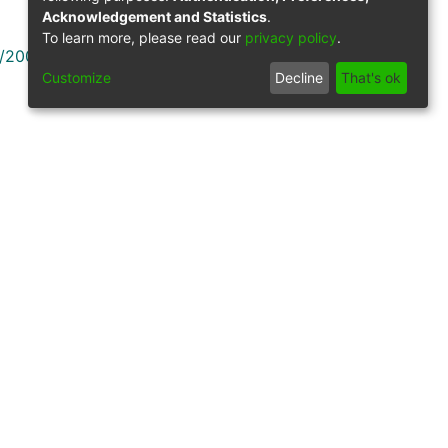
Acknowledgement and Statistics
.
To learn more, please read our
privacy policy
.
9/2000
Customize
Decline
That's ok
Síguenos
gilancia por parte del Ministerio de Educación
ack