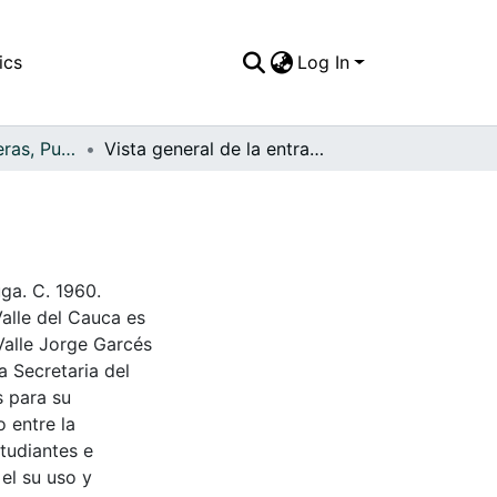
ics
Log In
APFFVC - Carreteras, Puentes - Patrimonial
Vista general de la entrada al parque La Libertad
d
uga. C. 1960.
Valle del Cauca es
Valle Jorge Garcés
a Secretaria del
s para su
 entre la
tudiantes e
 el su uso y