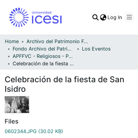
(curren
Log In
Communities & Collec
All of DSpace
Home
Archivo del Patrimonio Fotográfico y Fílmico del Valle del Cauca
Fondo Archivo del Patrimonio Fotográfico y Fílmico del Valle del Cauca
Los Eventos
Statistics
APFFVC - Religiosos - Patrimonial
Celebración de la fiesta de San Isidro
Celebración de la fiesta de San
Isidro
Files
0602344.JPG
(30.02 KB)