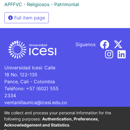
APFFVC - Religiosos - Patrimonial
Full item page
Síguenos
Universidad Icesi: Calle
18 No. 122-135
Pance, Cali - Colombia
Teléfono: +57 (602) 555
2334
ventanillaunica@icesi.edu.co
We collect and process your personal information for the
La Universidad Icesi es una Institución de Educación
following purposes:
Authentication, Preferences,
Superior que se encuentra sujeta a inspección y vigilancia
Acknowledgement and Statistics
.