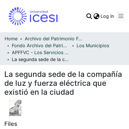
(curren
Log In
Communities & Collec
All of DSpace
Home
Archivo del Patrimonio Fotográfico y Fílmico del Valle del Cauca
Fondo Archivo del Patrimonio Fotográfico y Fílmico del Valle del Cauca
Los Municipios
Statistics
APFFVC - Los Servicios Públicos - Patrimonial
La segunda sede de la compañía de luz y fuerza eléctrica que existió en la ciudad
La segunda sede de la compañía
de luz y fuerza eléctrica que
existió en la ciudad
Files