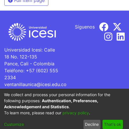
Full item page
Síguenos
Universidad Icesi: Calle
18 No. 122-135
Pance, Cali - Colombia
Teléfono: +57 (602) 555
2334
ventanillaunica@icesi.edu.co
We collect and process your personal information for the
La Universidad Icesi es una Institución de Educación
following purposes:
Authentication, Preferences,
Superior que se encuentra sujeta a inspección y vigilancia
Acknowledgement and Statistics
.
por parte del Ministerio de Educación Nacional.
To learn more, please read our
privacy policy
.
Cookie
Privacy
End User
Send
Customize
Decline
That's ok
settings
policy
Agreement
Feedback