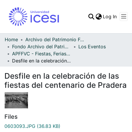
(curren
Log In
Communities & Collec
All of DSpace
Home
Archivo del Patrimonio Fotográfico y Fílmico del Valle del Cauca
Fondo Archivo del Patrimonio Fotográfico y Fílmico del Valle del Cauca
Los Eventos
Statistics
APFFVC - Fiestas, Ferias y Carnavales - Patrimonial
Desfile en la celebración de las fiestas del centenario de Pradera
Desfile en la celebración de las
fiestas del centenario de Pradera
Files
0603093.JPG
(36.83 KB)