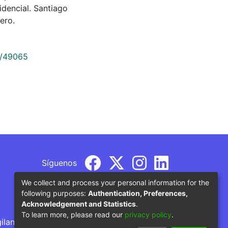
dencial. Santiago
ero.
9/49065
Síguenos
We collect and process your personal information for the
following purposes:
Authentication, Preferences,
Acknowledgement and Statistics
.
To learn more, please read our
privacy policy
.
gilancia por parte del Ministerio de Educación