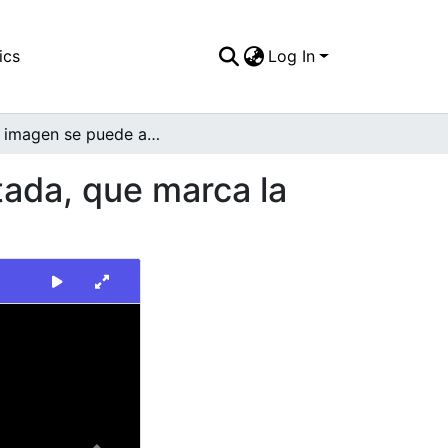
ics
Log In
En la imagen se puede apreciar una vía pavimentada, que marca la entrada a una unidad residencial
tada, que marca la