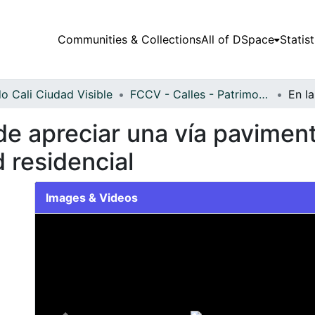
Communities & Collections
All of DSpace
Statist
o Cali Ciudad Visible
FCCV - Calles - Patrimonial
de apreciar una vía pavimen
 residencial
Images & Videos
Slide 1 of 1