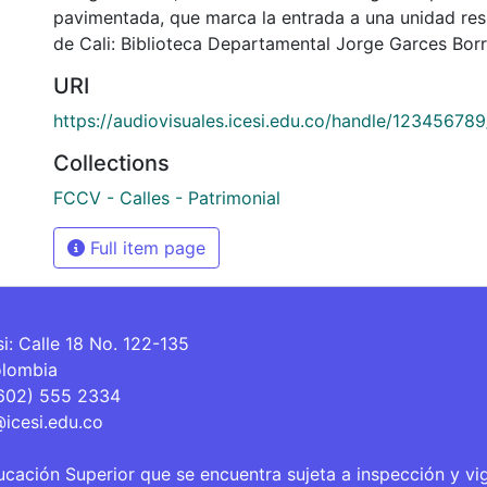
pavimentada, que marca la entrada a una unidad resi
de Cali: Biblioteca Departamental Jorge Garces Borr
URI
https://audiovisuales.icesi.edu.co/handle/12345678
Collections
FCCV - Calles - Patrimonial
Full item page
si: Calle 18 No. 122-135
olombia
(602) 555 2334
@icesi.edu.co
ucación Superior que se encuentra sujeta a inspección y vi