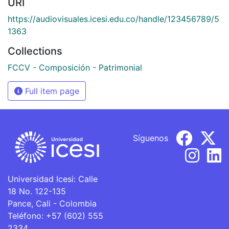
URI
https://audiovisuales.icesi.edu.co/handle/123456789/5
1363
Collections
FCCV - Composición - Patrimonial
Full item page
Síguenos
Universidad Icesi: Calle
18 No. 122-135
Pance, Cali - Colombia
Teléfono: +57 (602) 555
2334