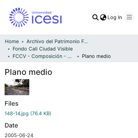
(curren
Log In
Communities & Collec
All of DSpace
Home
Archivo del Patrimonio Fotográfico y Fílmico del Valle del Cauca
Fondo Cali Ciudad Visible
Statistics
FCCV - Composición - Patrimonial
Plano medio
Plano medio
Files
148-14.jpg
(76.4 KB)
Date
2005-06-24