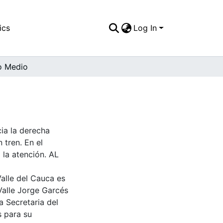
ics
Log In
o Medio
cia la derecha
 tren. En el
 la atención. AL
Valle del Cauca es
Valle Jorge Garcés
a Secretaria del
s para su