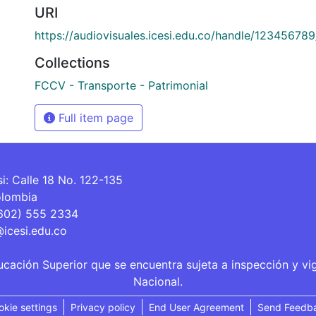
URI
https://audiovisuales.icesi.edu.co/handle/12345678
Collections
FCCV - Transporte - Patrimonial
Full item page
si: Calle 18 No. 122-135
olombia
(602) 555 2334
@icesi.edu.co
ucación Superior que se encuentra sujeta a inspección y vi
Nacional.
okie settings
Privacy policy
End User Agreement
Send Feedb