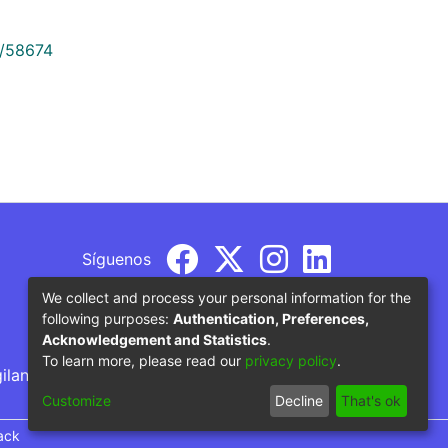
9/58674
Síguenos
We collect and process your personal information for the
following purposes:
Authentication, Preferences,
Acknowledgement and Statistics
.
To learn more, please read our
privacy policy
.
gilancia por parte del Ministerio de Educación
Customize
Decline
That's ok
ack