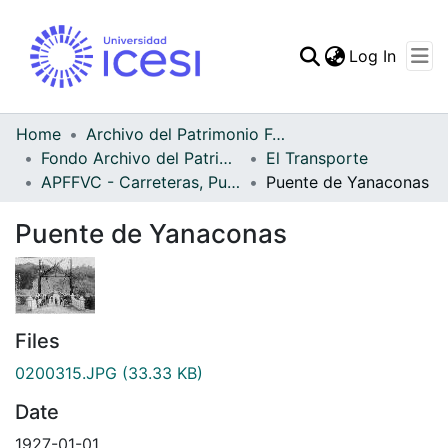
(curren
Log In
Communities & Collec
All of DSpace
Home
Archivo del Patrimonio Fotográfico y Fílmico del Valle del Cauca
Fondo Archivo del Patrimonio Fotográfico y Fílmico del Valle del Cauca
El Transporte
Statistics
APFFVC - Carreteras, Puentes - Patrimonial
Puente de Yanaconas
Puente de Yanaconas
Files
0200315.JPG
(33.33 KB)
Date
1927-01-01