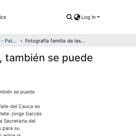
ics
Log In
APFFVC - Muebles - Patrimonial
Fotografía familia de las mujeres y sus mascotas, también se puede apreciar cerca, vesturario y muebles de época
s, también se puede
ambién se puede
Valle del Cauca es
Valle Jorge Garcés
a Secretaria del
s para su
 entre la