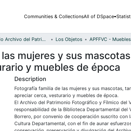
Communities & Collections
All of DSpace
Statist
Fondo Archivo del Patrimonio Fotográfico y Fílmico del Valle del Cauca
Los Objetos
e las mujeres y sus mascota
urario y muebles de época
Description
Fotografía familia de las mujeres y sus mascotas, t
apreciar cerca, vesturario y muebles de época.
El Archivo del Patrimonio Fotográfico y Fílmico del 
responsabilidad de la Biblioteca Departamental del 
Borrero, por convenio de cooperación suscrito con l
Cultura Departamental, con el fin de aunar esfuerzo
conservación, preservación y divulgación del Archivo