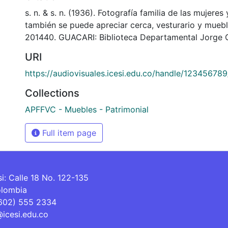
s. n. & s. n. (1936). Fotografía familia de las mujere
también se puede apreciar cerca, vesturario y mueb
201440. GUACARI: Biblioteca Departamental Jorge G
URI
https://audiovisuales.icesi.edu.co/handle/12345678
Collections
APFFVC - Muebles - Patrimonial
Full item page
si: Calle 18 No. 122-135
olombia
(602) 555 2334
@icesi.edu.co