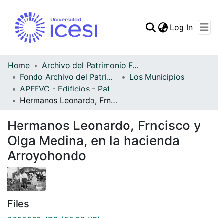
(curren
Log In
Communities & Collec
All of DSpace
Home
Archivo del Patrimonio Fotográfico y Fílmico del Valle del Cauca
Fondo Archivo del Patrimonio Fotográfico y Fílmico del Valle del Cauca
Los Municipios
Statistics
APFFVC - Edificios - Patrimonial
Hermanos Leonardo, Frncisco y Olga Medina, en la hacienda Arroyohondo
Hermanos Leonardo, Frncisco y
Olga Medina, en la hacienda
Arroyohondo
Files