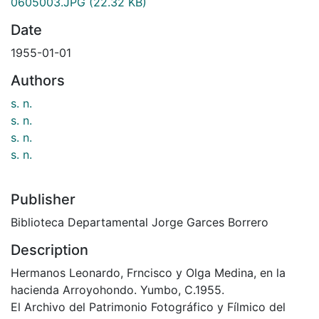
0605003.JPG
(22.32 KB)
Date
1955-01-01
Authors
s. n.
s. n.
s. n.
s. n.
Publisher
Biblioteca Departamental Jorge Garces Borrero
Description
Hermanos Leonardo, Frncisco y Olga Medina, en la
hacienda Arroyohondo. Yumbo, C.1955.
El Archivo del Patrimonio Fotográfico y Fílmico del