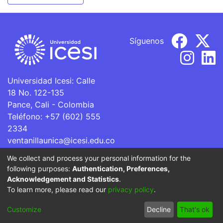
Síguenos
Universidad Icesi: Calle
18 No. 122-135
Pance, Cali - Colombia
Teléfono: +57 (602) 555
2334
ventanillaunica@icesi.edu.co
We collect and process your personal information for the
La Universidad Icesi es una Institución de Educación
following purposes:
Authentication, Preferences,
Superior que se encuentra sujeta a inspección y vigilancia
Acknowledgement and Statistics
.
por parte del Ministerio de Educación Nacional.
To learn more, please read our
privacy policy
.
Cookie
Privacy
End User
Send
Customize
Decline
That's ok
settings
policy
Agreement
Feedback