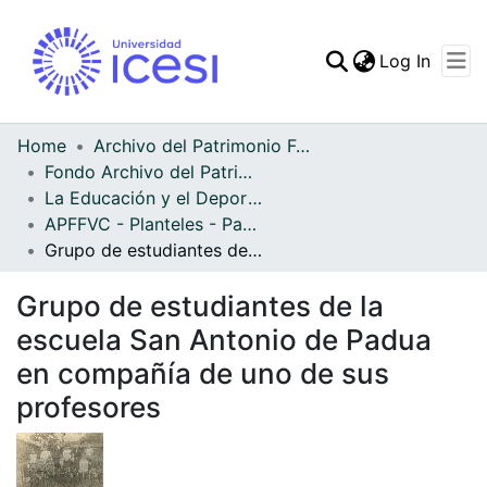
(curren
Log In
Communities & Collec
All of DSpace
Home
Archivo del Patrimonio Fotográfico y Fílmico del Valle del Cauca
Fondo Archivo del Patrimonio Fotográfico y Fílmico del Valle del Cauca
Statistics
La Educación y el Deporte
APFFVC - Planteles - Patrimonial
Grupo de estudiantes de la escuela San Antonio de Padua en compañía de uno de sus profesores
Grupo de estudiantes de la
escuela San Antonio de Padua
en compañía de uno de sus
profesores