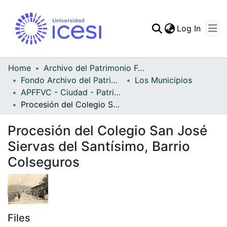
(curren
Log In
Communities & Collec
All of DSpace
Home
Archivo del Patrimonio Fotográfico y Fílmico del Valle del Cauca
Fondo Archivo del Patrimonio Fotográfico y Fílmico del Valle del Cauca
Los Municipios
Statistics
APFFVC - Ciudad - Patrimonial
Procesión del Colegio San José Siervas del Santísimo, Barrio Colseguros
Procesión del Colegio San José
Siervas del Santísimo, Barrio
Colseguros
Files