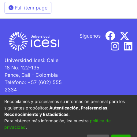
Full item page
Síguenos
Universidad Icesi: Calle
18 No. 122-135
Pance, Cali - Colombia
Teléfono: +57 (602) 555
2334
ventanillaunica@icesi.edu.co
Recopilamos y procesamos su información personal para los
siguientes propósitos:
Autenticación, Preferencias,
La Universidad Icesi es una Institución de Educación
Reconocimiento y Estadísticas
.
Superior que se encuentra sujeta a inspección y vigilancia
Para obtener más información, lea nuestra
política de
por parte del Ministerio de Educación Nacional.
privacidad
.