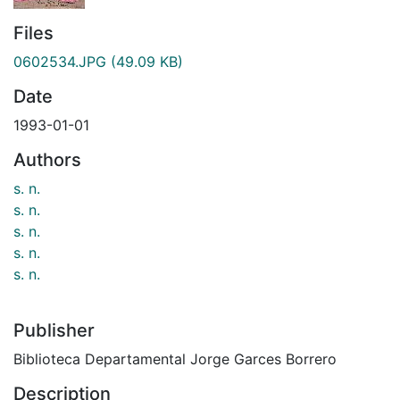
Files
0602534.JPG
(49.09 KB)
Date
1993-01-01
Authors
s. n.
s. n.
s. n.
s. n.
s. n.
Publisher
Biblioteca Departamental Jorge Garces Borrero
Description