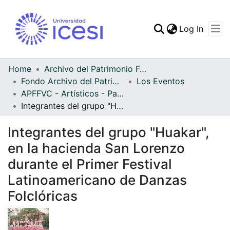
(curren
Log In
Communities & Collec
All of DSpace
Home
Archivo del Patrimonio Fotográfico y Fílmico del Valle del Cauca
Fondo Archivo del Patrimonio Fotográfico y Fílmico del Valle del Cauca
Los Eventos
Statistics
APFFVC - Artísticos - Patrimonial
Integrantes del grupo "Huakar", en la hacienda San Lorenzo durante el Primer Festival Latinoamericano de Danzas Folclóricas
Integrantes del grupo "Huakar",
en la hacienda San Lorenzo
durante el Primer Festival
Latinoamericano de Danzas
Folclóricas