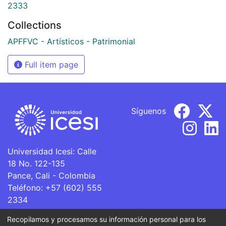
2333
Collections
APFFVC - Artísticos - Patrimonial
Full item page
Síguenos
Universidad Icesi: Calle
18 No. 122-135
Pance, Cali - Colombia
Teléfono: +57 (602) 555
2334
ventanillaunica@icesi.edu.co
Recopilamos y procesamos su información personal para los