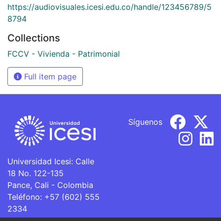
https://audiovisuales.icesi.edu.co/handle/123456789/5
8794
Collections
FCCV - Vivienda - Patrimonial
Full item page
Síguenos
Universidad Icesi: Calle
18 No. 122-135
Pance, Cali - Colombia
Teléfono: +57 (602) 555
2334
ventanillaunica@icesi.edu.co