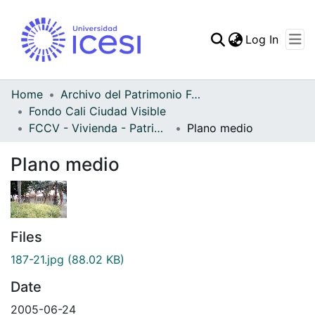
(curren
Log In
Communities & Collec
All of DSpace
Home
Archivo del Patrimonio Fotográfico y Fílmico del Valle del Cauca
Fondo Cali Ciudad Visible
Statistics
FCCV - Vivienda - Patrimonial
Plano medio
Plano medio
Files
187-21.jpg
(88.02 KB)
Date
2005-06-24