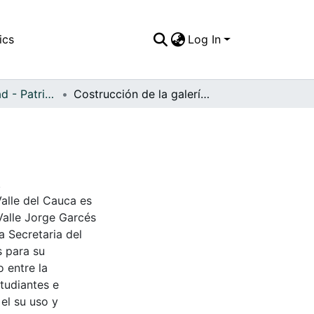
ics
Log In
APFFVC - Ciudad - Patrimonial
Costrucción de la galería del municipio
.
Valle del Cauca es
Valle Jorge Garcés
a Secretaria del
s para su
 entre la
tudiantes e
 el su uso y