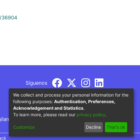
9/36904
Síguenos
We collect and process your personal information for the
following purposes:
Authentication, Preferences,
Acknowledgement and Statistics
.
To learn more, please read our
privacy policy
.
gilancia por parte del Ministerio de Educación
Customize
Decline
That's ok
ack