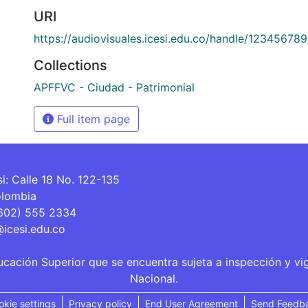
URI
https://audiovisuales.icesi.edu.co/handle/12345678
Collections
APFFVC - Ciudad - Patrimonial
Full item page
si: Calle 18 No. 122-135
olombia
(602) 555 2334
@icesi.edu.co
ucación Superior que se encuentra sujeta a inspección y vi
Nacional.
okie settings
Privacy policy
End User Agreement
Send Feedb