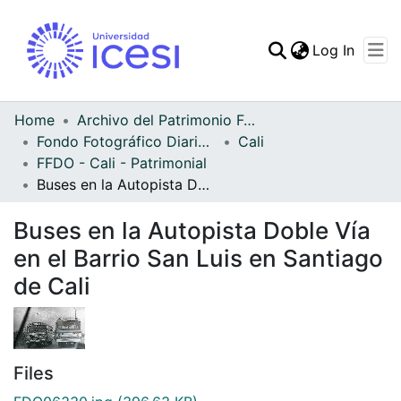
(curren
Log In
Communities & Collec
All of DSpace
Home
Archivo del Patrimonio Fotográfico y Fílmico del Valle del Cauca
Fondo Fotográfico Diario Occidente
Cali
Statistics
FFDO - Cali - Patrimonial
Buses en la Autopista Doble Vía en el Barrio San Luis en Santiago de Cali
Buses en la Autopista Doble Vía
en el Barrio San Luis en Santiago
de Cali
Files