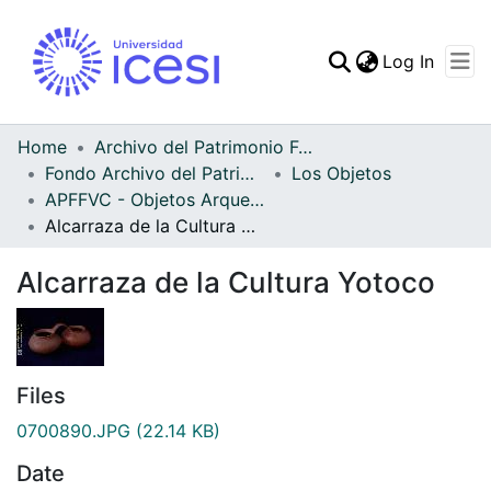
(curren
Log In
Communities & Collec
All of DSpace
Home
Archivo del Patrimonio Fotográfico y Fílmico del Valle del Cauca
Fondo Archivo del Patrimonio Fotográfico y Fílmico del Valle del Cauca
Los Objetos
Statistics
APFFVC - Objetos Arqueológico - Patrimonial
Alcarraza de la Cultura Yotoco
Alcarraza de la Cultura Yotoco
Files
0700890.JPG
(22.14 KB)
Date