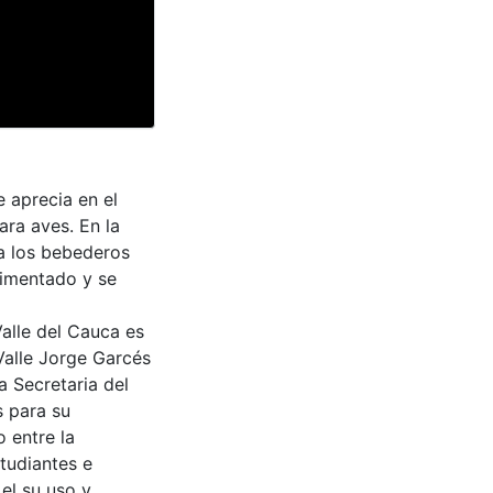
 aprecia en el
ra aves. En la
 a los bebederos
vimentado y se
Valle del Cauca es
Valle Jorge Garcés
a Secretaria del
s para su
 entre la
tudiantes e
 el su uso y