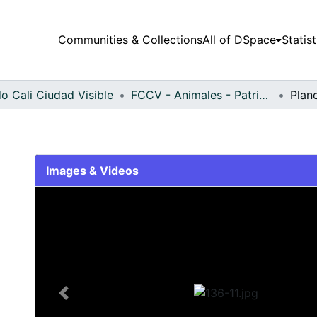
Communities & Collections
All of DSpace
Statist
o Cali Ciudad Visible
FCCV - Animales - Patrimonial
Plan
Images & Videos
Slide 1 of 1
Previous