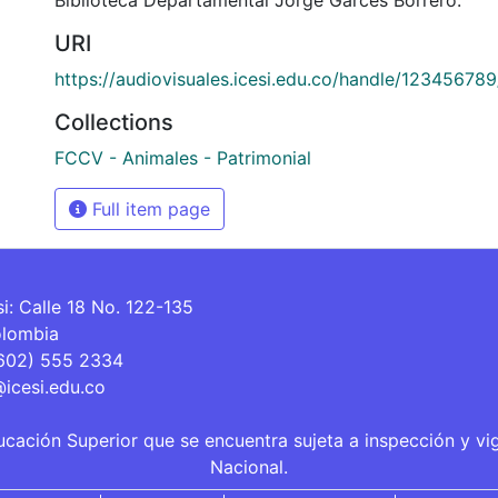
URI
https://audiovisuales.icesi.edu.co/handle/12345678
Collections
FCCV - Animales - Patrimonial
Full item page
si: Calle 18 No. 122-135
olombia
(602) 555 2334
@icesi.edu.co
ucación Superior que se encuentra sujeta a inspección y vi
Nacional.