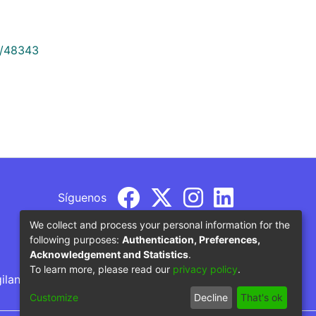
9/48343
Síguenos
We collect and process your personal information for the
following purposes:
Authentication, Preferences,
Acknowledgement and Statistics
.
To learn more, please read our
privacy policy
.
gilancia por parte del Ministerio de Educación
Customize
Decline
That's ok