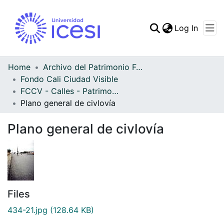
(curren
Log In
Communities & Collec
All of DSpace
Home
Archivo del Patrimonio Fotográfico y Fílmico del Valle del Cauca
Fondo Cali Ciudad Visible
Statistics
FCCV - Calles - Patrimonial
Plano general de civlovía
Plano general de civlovía
Files
434-21.jpg
(128.64 KB)