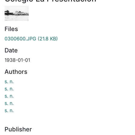
Files
0300600.JPG
(21.8 KB)
Date
1938-01-01
Authors
s. n.
s. n.
s. n.
s. n.
s. n.
Publisher