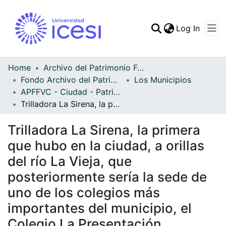
(curren
Log In
Communities & Collec
All of DSpace
Home
Archivo del Patrimonio Fotográfico y Fílmico del Valle del Cauca
Fondo Archivo del Patrimonio Fotográfico y Fílmico del Valle del Cauca
Los Municipios
Statistics
APFFVC - Ciudad - Patrimonial
Trilladora La Sirena, la primera que hubo en la ciudad, a orillas del río La Vieja, que posteriormente sería la sede de uno de los colegios más importantes del municipio, el Colegio La Presentación
Trilladora La Sirena, la primera
que hubo en la ciudad, a orillas
del río La Vieja, que
posteriormente sería la sede de
uno de los colegios más
importantes del municipio, el
Colegio La Presentación