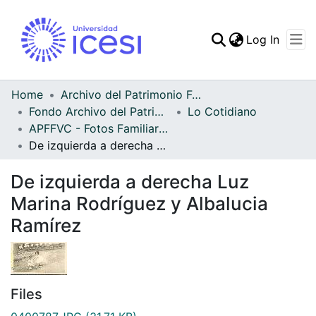
(curren
Log In
Communities & Collec
All of DSpace
Home
Archivo del Patrimonio Fotográfico y Fílmico del Valle del Cauca
Fondo Archivo del Patrimonio Fotográfico y Fílmico del Valle del Cauca
Lo Cotidiano
Statistics
APFFVC - Fotos Familiares - Patrimonial
De izquierda a derecha Luz Marina Rodríguez y Albalucia Ramírez
De izquierda a derecha Luz
Marina Rodríguez y Albalucia
Ramírez
Files