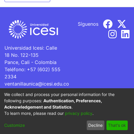
Síguenos
Universidad Icesi: Calle
18 No. 122-135
Pance, Cali - Colombia
Teléfono: +57 (602) 555
2334
ventanillaunica@icesi.edu.co
We collect and process your personal information for the
La Universidad Icesi es una Institución de Educación
following purposes:
Authentication, Preferences,
Superior que se encuentra sujeta a inspección y vigilancia
Acknowledgement and Statistics
.
por parte del Ministerio de Educación Nacional.
To learn more, please read our
privacy policy
.
Cookie
Privacy
End User
Send
Customize
Decline
That's ok
settings
policy
Agreement
Feedback