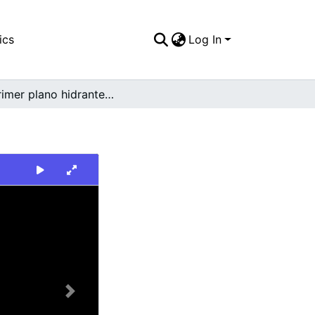
ics
Log In
En primer plano hidrante en acera
Next