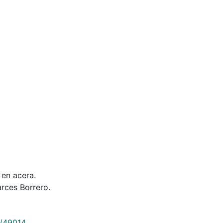
 en acera.
rces Borrero.
9/49014