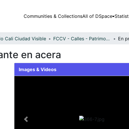
Communities & Collections
All of DSpace
Statist
o Cali Ciudad Visible
FCCV - Calles - Patrimonial
ante en acera
Images & Videos
Slide 1 of 1
Previous