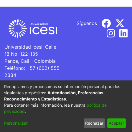
Síguenos
Universidad Icesi: Calle
18 No. 122-135
Pance, Cali - Colombia
Teléfono: +57 (602) 555
2334
ventanillaunica@icesi.edu.co
Recopilamos y procesamos su información personal para los
siguientes propósitos:
Autenticación, Preferencias,
La Universidad Icesi es una Institución de Educación
Reconocimiento y Estadísticas
.
Superior que se encuentra sujeta a inspección y vigilancia
Para obtener más información, lea nuestra
política de
por parte del Ministerio de Educación Nacional.
privacidad
.
Cookie
Privacy
End User
Send
Personalizar
Rechazar
Aceptar
settings
policy
Agreement
Feedback