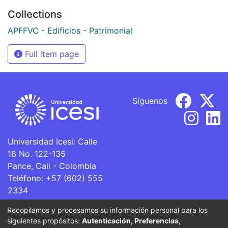
Collections
APFFVC - Edificios - Patrimonial
Full item page
Síguenos
Universidad Icesi: Calle
18 No. 122-135
Pance, Cali - Colombia
Teléfono: +57 (602) 555
2334
ventanillaunica@icesi.edu.co
Recopilamos y procesamos su información personal para los
siguientes propósitos:
Autenticación, Preferencias,
La Universidad Icesi es una Institución de Educación