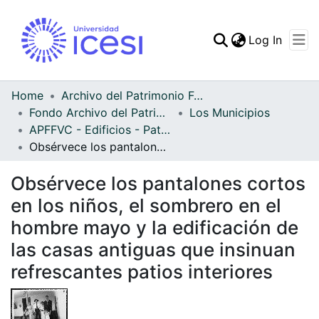
(curren
Log In
Communities & Collec
All of DSpace
Home
Archivo del Patrimonio Fotográfico y Fílmico del Valle del Cauca
Fondo Archivo del Patrimonio Fotográfico y Fílmico del Valle del Cauca
Los Municipios
Statistics
APFFVC - Edificios - Patrimonial
Obsérvece los pantalones cortos en los niños, el sombrero en el hombre mayo y la edificación de las casas antiguas que insinuan refrescantes patios interiores
Obsérvece los pantalones cortos
en los niños, el sombrero en el
hombre mayo y la edificación de
las casas antiguas que insinuan
refrescantes patios interiores