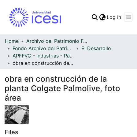
(curren
Log In
Communities & Collec
All of DSpace
Home
Archivo del Patrimonio Fotográfico y Fílmico del Valle del Cauca
Fondo Archivo del Patrimonio Fotográfico y Fílmico del Valle del Cauca
El Desarrollo
Statistics
APFFVC - Industrias - Patrimonial
obra en construcción de la planta Colgate Palmolive, foto área
obra en construcción de la
planta Colgate Palmolive, foto
área
Files