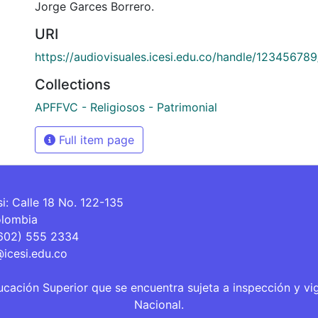
Jorge Garces Borrero.
URI
https://audiovisuales.icesi.edu.co/handle/12345678
Collections
APFFVC - Religiosos - Patrimonial
Full item page
si: Calle 18 No. 122-135
olombia
(602) 555 2334
@icesi.edu.co
ucación Superior que se encuentra sujeta a inspección y vi
Nacional.