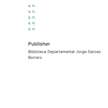
s. n.
s. n.
s. n.
s. n.
s. n.
Publisher
Biblioteca Departamental Jorge Garces
Borrero