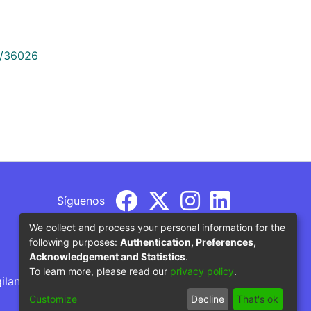
9/36026
Síguenos
We collect and process your personal information for the
following purposes:
Authentication, Preferences,
Acknowledgement and Statistics
.
To learn more, please read our
privacy policy
.
gilancia por parte del Ministerio de Educación
Customize
Decline
That's ok