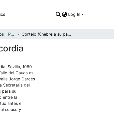
ics
Log In
APFFVC - Religiosos - Patrimonial
Cortejo fúnebre a su paso por la Plaza de la Concordia
cordia
ia. Sevilla, 1960.
Valle del Cauca es
Valle Jorge Garcés
a Secretaria del
s para su
 entre la
tudiantes e
 el su uso y