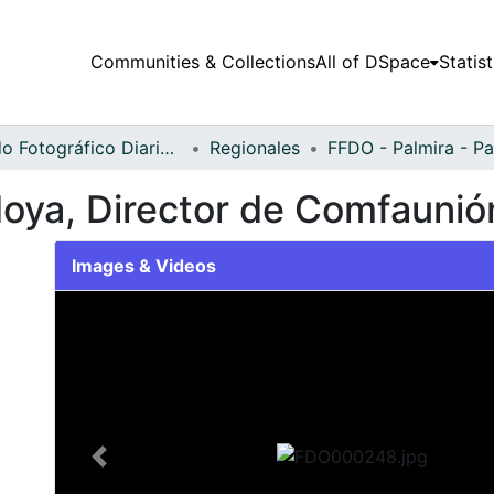
Communities & Collections
All of DSpace
Statist
Fondo Fotográfico Diario Occidente
Regionales
oya, Director de Comfaunión
Images & Videos
Slide 1 of 2
Previous