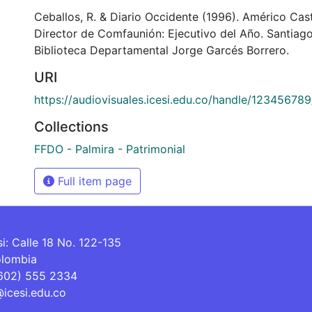
Ceballos, R. & Diario Occidente (1996). Américo Cast
Director de Comfaunión: Ejecutivo del Año. Santiago
Biblioteca Departamental Jorge Garcés Borrero.
URI
https://audiovisuales.icesi.edu.co/handle/12345678
Collections
FFDO - Palmira - Patrimonial
Full item page
si: Calle 18 No. 122-135
olombia
(602) 555 2334
@icesi.edu.co