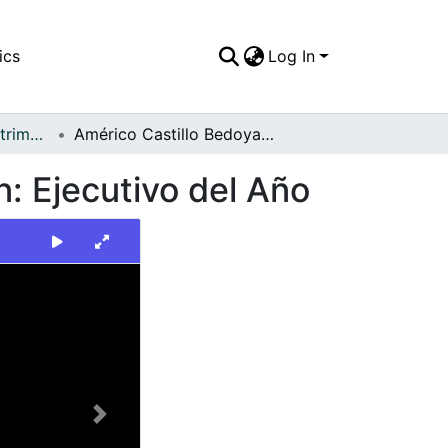
ics
Log In
FFDO - Palmira - Patrimonial
Américo Castillo Bedoya, Director de Comfaunión: Ejecutivo del Año
: Ejecutivo del Año
Next