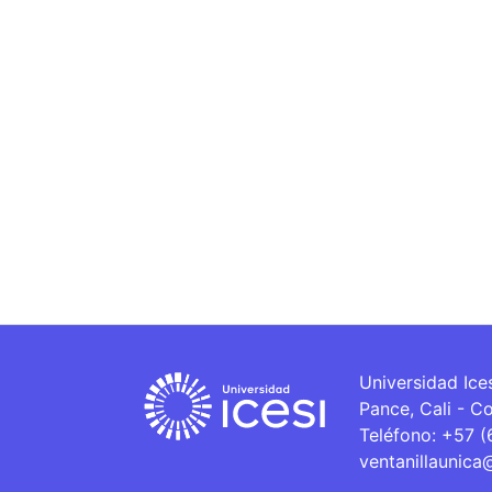
Universidad Ice
Pance, Cali - C
Teléfono: +57 
ventanillaunica