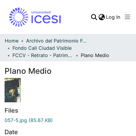
(curren
Log In
Communities & Collec
All of DSpace
Home
Archivo del Patrimonio Fotográfico y Fílmico del Valle del Cauca
Fondo Cali Ciudad Visible
Statistics
FCCV - Retrato - Patrimonial
Plano Medio
Plano Medio
Files
057-5.jpg
(85.67 KB)
Date