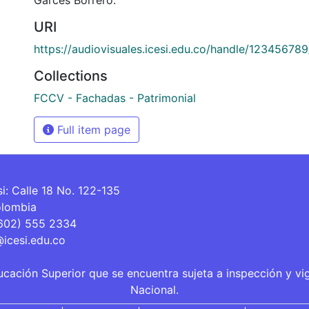
URI
https://audiovisuales.icesi.edu.co/handle/12345678
Collections
FCCV - Fachadas - Patrimonial
Full item page
si: Calle 18 No. 122-135
olombia
(602) 555 2334
@icesi.edu.co
ucación Superior que se encuentra sujeta a inspección y vi
Nacional.