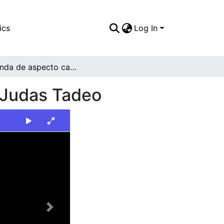
ics
Log In
Vivienda de aspecto campestre en el barrio San Judas Tadeo
 Judas Tadeo
Next