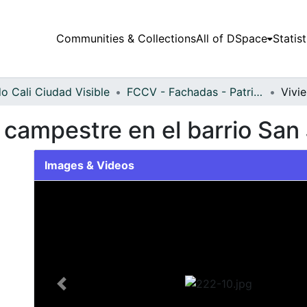
Communities & Collections
All of DSpace
Statist
o Cali Ciudad Visible
FCCV - Fachadas - Patrimonial
 campestre en el barrio San
Images & Videos
Slide 1 of 1
Previous