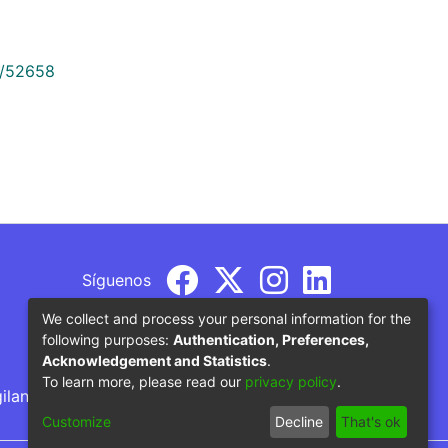
9/52658
Síguenos
We collect and process your personal information for the
following purposes:
Authentication, Preferences,
Acknowledgement and Statistics
.
To learn more, please read our
privacy policy
.
gilancia por parte del Ministerio de Educación
Customize
Decline
That's ok