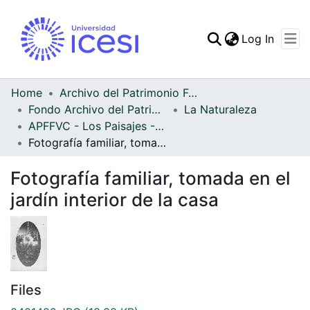
(curren
Log In
Communities & Collec
All of DSpace
Home
Archivo del Patrimonio Fotográfico y Fílmico del Valle del Cauca
Fondo Archivo del Patrimonio Fotográfico y Fílmico del Valle del Cauca
La Naturaleza
Statistics
APFFVC - Los Paisajes - Patrimonial
Fotografía familiar, tomada en el jardín interior de la casa
Fotografía familiar, tomada en el
jardín interior de la casa
Files