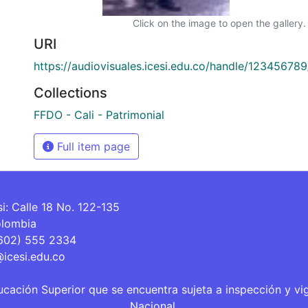
Click on the image to open the gallery.
URI
https://audiovisuales.icesi.edu.co/handle/12345678
Collections
FFDO - Cali - Patrimonial
Full item page
si: Calle 18 No. 122-135
olombia
(602) 555 2334
@icesi.edu.co
ucación Superior que se encuentra sujeta a inspección y vi
Nacional.