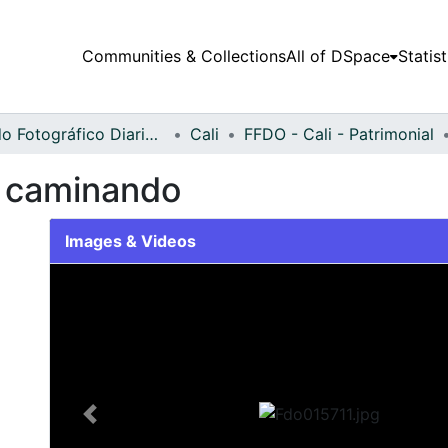
Communities & Collections
All of DSpace
Statist
Fondo Fotográfico Diario Occidente
Cali
FFDO - Cali - Patrimonial
e caminando
Images & Videos
Slide 1 of 2
Previous