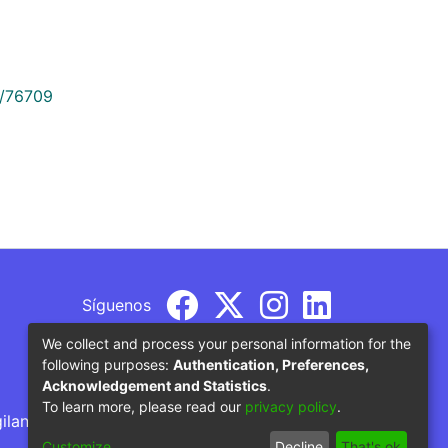
9/76709
Síguenos
We collect and process your personal information for the
following purposes:
Authentication, Preferences,
Acknowledgement and Statistics
.
To learn more, please read our
privacy policy
.
gilancia por parte del Ministerio de Educación
Customize
Decline
That's ok