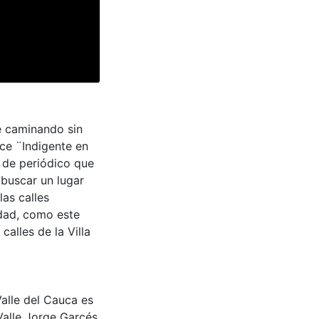
le caminando sin
ice ¨Indigente en
 de periódico que
 buscar un lugar
as calles
idad, como este
alles de la Villa
Valle del Cauca es
Valle Jorge Garcés