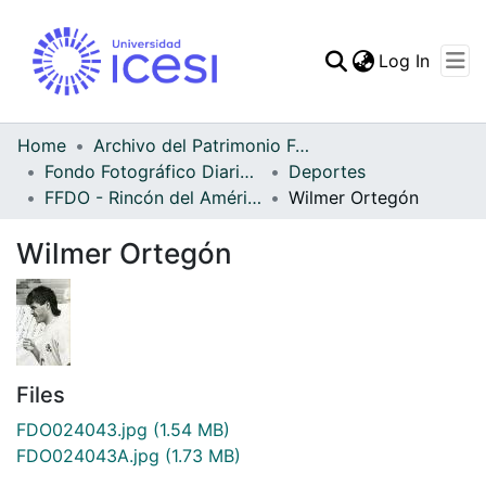
(curren
Log In
Communities & Collec
All of DSpace
Home
Archivo del Patrimonio Fotográfico y Fílmico del Valle del Cauca
Fondo Fotográfico Diario Occidente
Deportes
Statistics
FFDO - Rincón del América - Patrimonial
Wilmer Ortegón
Wilmer Ortegón
Files
FDO024043.jpg
(1.54 MB)
FDO024043A.jpg
(1.73 MB)